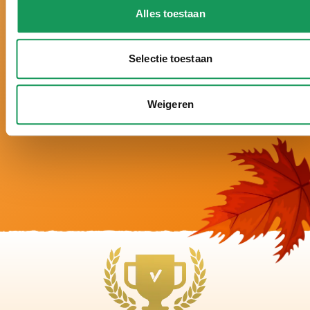
many years.
Alles toestaan
Awarded six times with a gold Zoover Award
(Largest Dutch review site) and rated with a 9.8+.
Tailor-made holidays, with a personal approach
Selectie toestaan
and entirely according to your wishes.
5 star luxury: large forest houses, modern
Weigeren
furnishings, plenty of wellness options and plenty
of peace and space around the accommodations.