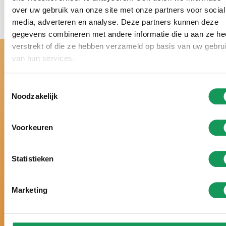
over uw gebruik van onze site met onze partners voor social
media, adverteren en analyse. Deze partners kunnen deze
gegevens combineren met andere informatie die u aan ze he
verstrekt of die ze hebben verzameld op basis van uw gebru
van hun services.
Toestemmingsselectie
Noodzakelijk
With us, it's a
Voorkeuren
real holiday!
Statistieken
For over 50 years, our quiet family run holiday
Marketing
park offers peaceful holidays in the middle of the
nature of Twente.
Voted best holiday park in the Netherlands for