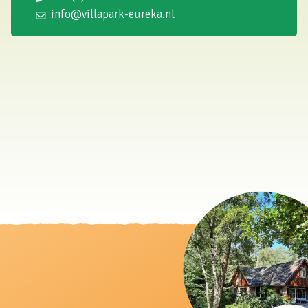
info@villapark-eureka.nl