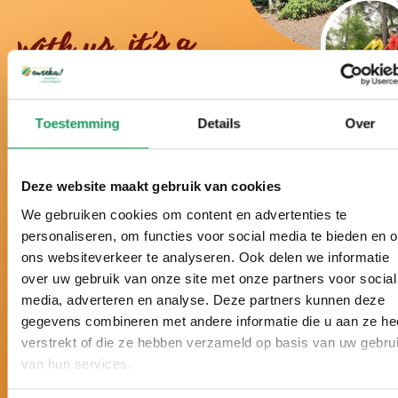
With us, it's a
real holiday!
Toestemming
Details
Over
For over 50 years, our quiet family run holiday
park offers peaceful holidays in the middle of the
nature of Twente.
Deze website maakt gebruik van cookies
Voted best holiday park in the Netherlands for
We gebruiken cookies om content en advertenties te
many years.
personaliseren, om functies voor social media te bieden en 
Awarded six times with a gold Zoover Award
ons websiteverkeer te analyseren. Ook delen we informatie
(Largest Dutch review site) and rated with a 9.8+.
over uw gebruik van onze site met onze partners voor social
Tailor-made holidays, with a personal approach
media, adverteren en analyse. Deze partners kunnen deze
and entirely according to your wishes.
gegevens combineren met andere informatie die u aan ze he
5 star luxury: large forest houses, modern
verstrekt of die ze hebben verzameld op basis van uw gebru
furnishings, plenty of wellness options and plenty
van hun services.
of peace and space around the accommodations.