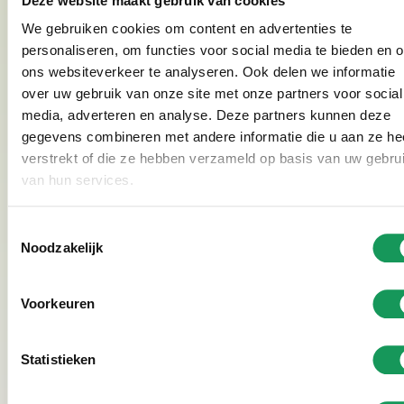
Deze website maakt gebruik van cookies
Zijn er wasmogelijkheden op het park?
We gebruiken cookies om content en advertenties te
personaliseren, om functies voor social media te bieden en 
Wat doe ik met mijn vuilnis?
ons websiteverkeer te analyseren. Ook delen we informatie
over uw gebruik van onze site met onze partners voor social
Mag ik vissen in de vijver op het park?
media, adverteren en analyse. Deze partners kunnen deze
gegevens combineren met andere informatie die u aan ze he
verstrekt of die ze hebben verzameld op basis van uw gebru
Mag ik barbecueën bij de bungalow?
van hun services.
Zorgvakantie
Toestemmingsselectie
Noodzakelijk
Hoe zien de aanpassingen in de zorgvilla’s
eruit?
Voorkeuren
Kan ik hulpmiddelen via jullie regelen? En zo
Statistieken
ja, wat kost dit?